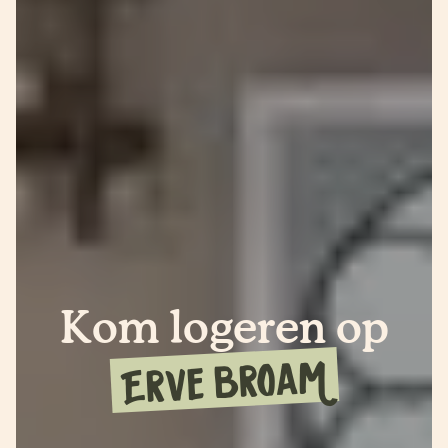
Kom logeren op
Erve broaM