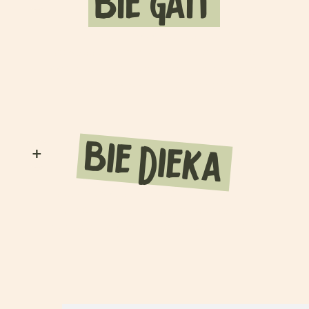
bie Gait
Een heerlijk vakantiehuis voor 16
volwassenen en 4 kleine kinderen (t/m 3
jaar), met de luxe om je terug te trekken op
je eigen slaapkamer met een boekje.
bie Dieka
+
Met 8 volwassenen en 3 kleine kinderen
(t/m 3 jaar) in alle rust genieten van de
ruimte en je laten onderdompelen in luxe.