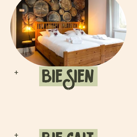
bie Sien
+
Geniet met 16 volwassenen en 5 kleine
kinderen (t/m 3 jaar) van een authentiek
Twents verblijf.
+